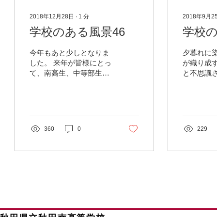
2018年12月28日
∙
1
分
2018年9月2
学校のある風景46
学校の
今年もあと少しとなりま
夕暮れに染
した。 来年が皆様にとっ
が織り成
て、南高生、中等部生に
と不思議
とって輝く年であります
に向かう
ように。 #写真 #校舎 #平
ります。 
成30年度
なりますよ
#校舎 #平
360
0
229