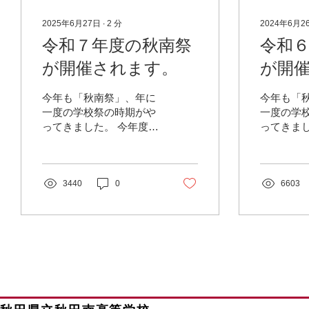
2025年6月27日
∙
2
分
2024年6月2
令和７年度の秋南祭
令和
が開催されます。
が開
今年も「秋南祭」、年に
今年も「
一度の学校祭の時期がや
一度の学
ってきました。 今年度の
ってきまし
秋南祭のテーマは、「青
秋南祭の
嵐（せいらん）」。 ポス
煌（きこう
ター原画は、佐々木四温
ーマには
理さん（高３）。そし
3440
0
りの個性
6603
て、テーマ題字は西村由
く様子を
奈さん（高３）の作品で
が素晴ら
す。 公開は、６月２９日
て、多く
（日）９：３０～１５：
を願う気
００です。ぜひ、お越し
ています。.
くださ...