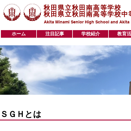
秋田県立秋田南高等学校
秋田県立秋田南高等学校中
Akita Minami Senior High School and Akita
ホーム
注目記事
学校紹介
教育
ホーム
注目記事
学校紹介
教育活動
ＳＧＨとは