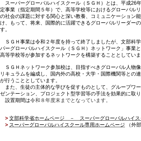
スーパーグローバルハイスクール（ＳＧＨ）とは、平成26
定事業（指定期間５年）で、高等学校等におけるグローバルリ
の社会の課題に対する関心と深い教養、コミュニケーション能
け、もって、将来、国際的に活躍できるグローバルリーダーの
す。
ＳＧＨ事業は令和２年度を持って終了しましたが、文部科学
パーグローバルハイスクール（ＳＧＨ）ネットワーク」事業と
高等学校等が参加するネットワークを構築することとしていま
ＳＧＨネットワーク参加校は、目指すべきグローバル人物像
リキュラムを編成し、国内外の高校・大学・国際機関等との連
が行うこととしています。
​ また、生徒の主体的な学びを促すものとして、グループワ
ゼンテーション、プロジェクト型学習等の手法を効果的に取り
設置期間は
令和８年度末までとなっています。
>
文部科学省ホームページ － スーパーグローバルハイス
>
スーパーグローバルハイスクール専用ホームページ
（外