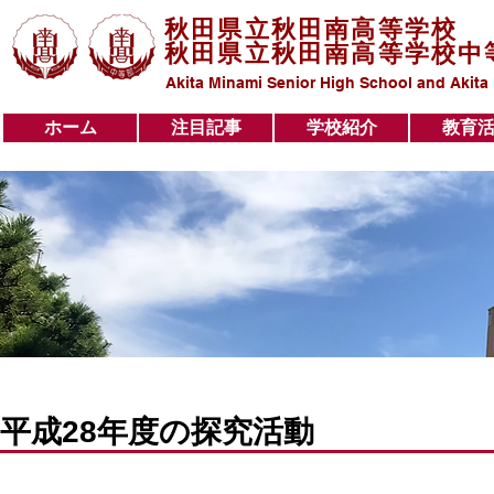
秋田県立秋田南高等学校
秋田県立秋田南高等学校中
Akita Minami Senior High School and Akita
ホーム
注目記事
学校紹介
教育
ホーム
注目記事
学校紹介
教育活動
平成28年度の探究活動