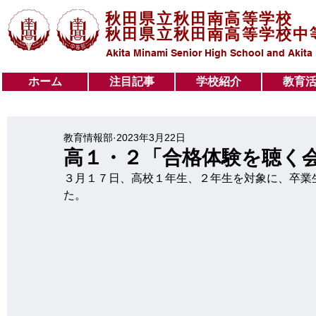
秋田県立秋田南高等学校
秋田県立秋田南高等学校中
Akita Minami Senior High School and Akita
ホーム
注目記事
学校紹介
教育
ホーム
注目記事
学校紹介
教育活動
教育情報部
2023年3月22日
高１・２「合格体験を聴く
３月１７日、高校１年生、２年生を対象に、卒業
た。