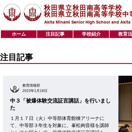
秋田県立秋田南高等学校
秋田県立秋田南高等学校中
Akita Minami Senior High School and Akita
ホーム
注目記事
学校紹介
教育
ホーム
注目記事
学校紹介
教育活動
注目記事
教育情報部
2023年1月18日
中３「被爆体験交流証言講話」を行いまし
た
１月１７日（火）中等部体育館棟アリーナに
て、中等部３年生を対象に、峯松絢音様を講師