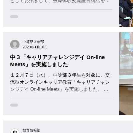
としてお招きして、被爆体験交流証言講話を行
いました。 被爆された方々の経験を、写真資料
を交えながら、分かりやすくお話していただき
ました。 原爆の恐ろしさ、平和の尊さについ
て、改めて考える一日と...
中等部３年部
2023年1月18日
中３「キャリアチャレンジデイ On-line
Meets」を実施しました
１２月７日（水）、中等部３年生を対象に、交
流型オンラインキャリア教育「キャリアチャレ
ンジデイ On-line Meets」を実施しました。 こ
のプロジェクトは、大阪の教育コンサルティン
グ会社（株）キャリアリンクの主催によるもの
で、「SDGs×キャリア教育」に賛同する企業・
団...
教育情報部