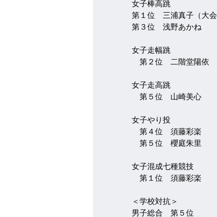
女子棒高跳　
第１位　三浦真子（大会
第３位　浅野あかね
女子走幅跳
　第２位　二階堂陽依
女子走高跳
　第５位　山崎美心
女子やり投
　第４位　須藤彩楽
　第５位　櫻庭朱里
女子混成七種競技
　第１位　須藤彩楽
＜学校対抗＞
男子総合　第５位