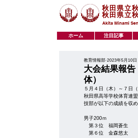
秋田県立
秋田県立
Akita Minami Sen
ホーム
注目記事
ホーム
注目記事
教育情報部
2023年5月10日
大会結果報告
体）
５月４日（木）～７日（
秋田県高等学校体育連盟
技部が以下の成績を収め
男子200ｍ
　第３位　福岡蒼生
　第６位　金森悠太