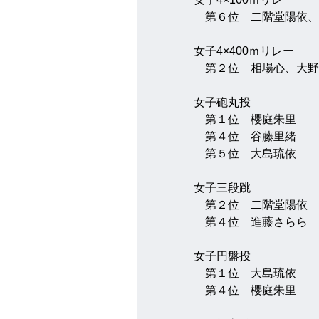
　第６位　二階堂陽依、
女子4×400ｍリレー
　第２位　相場心、大野
女子砲丸投
　第１位　櫻庭朱里
　第４位　谷藤里緒
　第５位　大島琉依
女子三段跳
　第２位　二階堂陽依
　第４位　進藤さらら
女子円盤投
　第１位　大島琉依
　第４位　櫻庭朱里