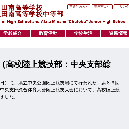
秋田南高等学校
卒業生の方へ
事務室より
リンク
秋田南高等学校中等部
ior High School and Akita Minami “Chutobu” Junior High School
学校紹介
教育活動
学校生活
進路情報
学校紹介
教育活動
学校生活
進路情報
（高校陸上競技部：中央支部総
日）に、県立中央公園陸上競技場にて行われた、第６６回
中央支部総合体育大会陸上競技大会において、高校陸上競
ました。