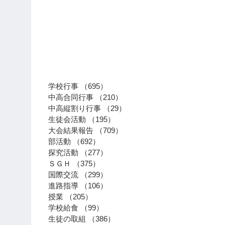
​カテゴリー
学校行事
（695）
695件の記事
中高合同行事
（210）
210件の記事
中高縦割り行事
（29）
29件の記事
生徒会活動
（195）
195件の記事
大会結果報告
（709）
709件の記事
部活動
（692）
692件の記事
探究活動
（277）
277件の記事
ＳＧＨ
（375）
375件の記事
国際交流
（299）
299件の記事
進路指導
（106）
106件の記事
授業
（205）
205件の記事
学校給食
（99）
99件の記事
生徒の取組
（386）
386件の記事