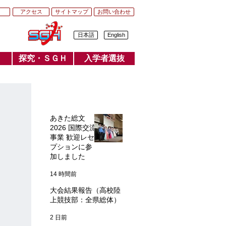
アクセス
サイトマップ
お問い合わせ
日本語
English
探究・ＳＧＨ
入学者選抜
探究・SGH
入学者選抜
​最近の記事
あきた総文
2026 国際交流
事業 歓迎レセ
プションに参
加しました
14 時間前
大会結果報告（高校陸
上競技部：全県総体）
2 日前