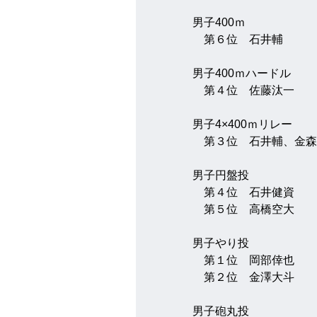
男子400ｍ
　第６位　石井輔
男子400ｍハードル
　第４位　佐藤汰一
男子4×400ｍリレー　
　第３位　石井輔、金森
男子円盤投
　第４位　石井健資
　第５位　高橋空大
男子やり投
　第１位　岡部倖也
　第２位　金澤大斗
男子砲丸投