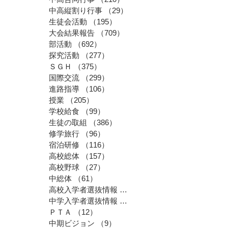
中高縦割り行事
（29）
29件の記事
生徒会活動
（195）
195件の記事
大会結果報告
（709）
709件の記事
部活動
（692）
692件の記事
探究活動
（277）
277件の記事
ＳＧＨ
（375）
375件の記事
国際交流
（299）
299件の記事
進路指導
（106）
106件の記事
授業
（205）
205件の記事
学校給食
（99）
99件の記事
生徒の取組
（386）
386件の記事
修学旅行
（96）
96件の記事
宿泊研修
（116）
116件の記事
高校総体
（157）
157件の記事
高校野球
（27）
27件の記事
中総体
（61）
61件の記事
高校入学者選抜情報
（46）
46件の記事
中学入学者選抜情報
（27）
27件の記事
ＰＴＡ
（12）
12件の記事
中期ビジョン
（9）
9件の記事