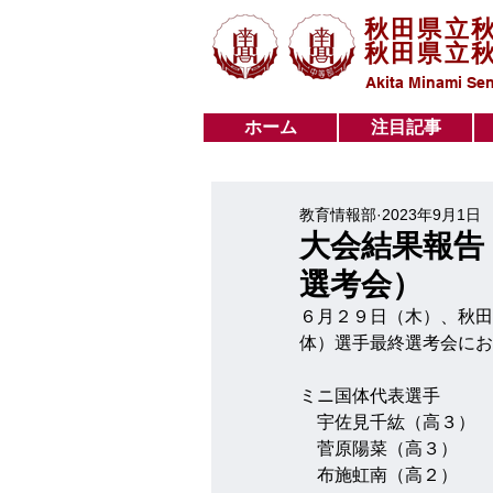
秋田県立
秋田県立
Akita Minami Sen
ホーム
注目記事
ホーム
注目記事
教育情報部
2023年9月1日
大会結果報告
選考会）
６月２９日（木）、秋田
体）選手最終選考会にお
ミニ国体代表選手
　宇佐見千紘（高３）
　菅原陽菜（高３）
　布施虹南（高２）