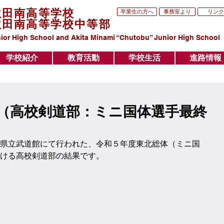
秋田南高等学校
卒業生の方へ
事務室より
リンク
秋田南高等学校中等部
ior High School and Akita Minami “Chutobu” Junior High School
学校紹介
教育活動
学校生活
進路情報
学校紹介
教育活動
学校生活
進路情報
（高校剣道部：ミニ国体選手最終
県立武道館にて行われた、令和５年度東北総体（ミニ国
ける高校剣道部の結果です。