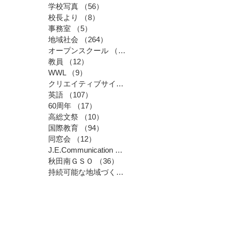
学校写真
（56）
56件の記事
校長より
（8）
8件の記事
事務室
（5）
5件の記事
地域社会
（264）
264件の記事
オープンスクール
（11）
11件の記事
教員
（12）
12件の記事
WWL
（9）
9件の記事
クリエイティブサイエンス
（12）
12件の記事
英語
（107）
107件の記事
60周年
（17）
17件の記事
高総文祭
（10）
10件の記事
国際教育
（94）
94件の記事
同窓会
（12）
12件の記事
J.E.Communication
（2）
2件の記事
秋田南ＧＳＯ
（36）
36件の記事
持続可能な地域づくり充実事業
（5）
5件の記事