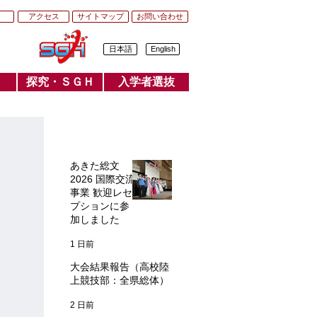
アクセス
サイトマップ
お問い合わせ
日本語
English
探究・ＳＧＨ
入学者選抜
探究・SGH
入学者選抜
​最近の記事
あきた総文
2026 国際交流
事業 歓迎レセ
プションに参
加しました
1 日前
大会結果報告（高校陸
上競技部：全県総体）
2 日前