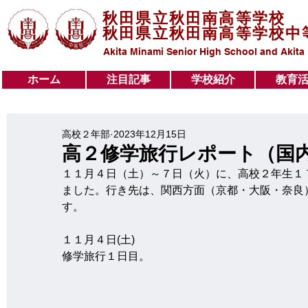
秋田県立秋田南高等学校
秋田県立秋田南高等学校中
Akita Minami Senior High School and Akita
ホーム
注目記事
学校紹介
教育
ホーム
注目記事
学校紹介
教育活動
高校２年部
2023年12月15日
高２修学旅行レポート（国
１１月４日（土）～７日（火）に、高校２年生１
ました。行き先は、関西方面（京都・大阪・奈良
す。
１１月４日(土)
修学旅行１日目。