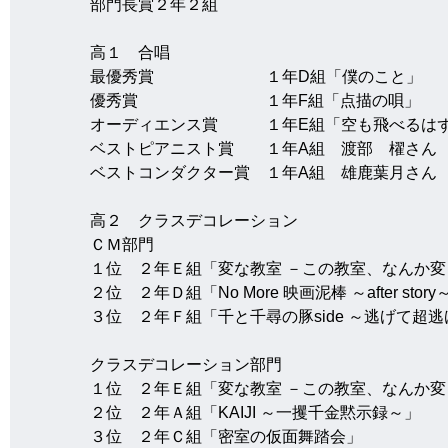
部門長賞２年２組
高１　合唱
最優秀賞　　　　　　　１年D組「僕のこと」
優秀賞　　　　　　　　１年F組「点描の唄」
オーディエンス賞　　　１年E組「空も飛べるは
ベストピアニスト賞　　１年A組　渡部　櫂さん
ベストコンダクター賞　１年A組　雄鹿葉月さん
高２　クラスデコレーション
ＣＭ部門
１位　２年Ｅ組「変な教室 －この教室、なんか変
２位　２年Ｄ組「No More 映画泥棒 ～after story
３位　２年Ｆ組「千と千尋の豚side ～逃げて超逃
クラスデコレーション部門
１位　２年Ｅ組「変な教室 －この教室、なんか変
２位　２年Ａ組「KAIJI ～一攫千金黙示録～」
３位　２年Ｃ組「密室の仮面舞踏会」