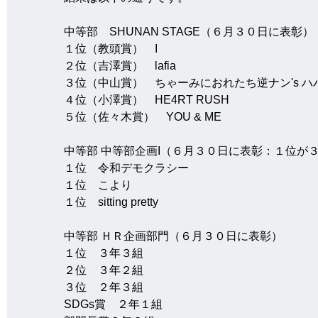
中等部　SHUNAN STAGE（６月３０日に表彰）
１位（教頭賞）　I
２位（吉澤賞）　lafia
３位（中山賞）　ちゃーみにおれたち逆ナン's ハ
４位（小澤賞）　HE4RT RUSH
５位（佐々木賞）　YOU & ME
中等部 中等部企画I（６月３０日に表彰：１位が
１位　令和デモクラシー
１位　こより
１位　sitting pretty
中等部 ＨＲ企画部門（６月３０日に表彰）
１位　３年３組
２位　３年２組
３位　２年３組
SDGs賞　２年１組