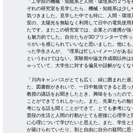
「工学部の機械・知能系と人間・環境系の２つを
ぞれの研究室を見学したら、機械・知能系は少し
気づきました。見学した中でも特に、人間・環境
室の、太陽光を無駄なく利用して日中の電気使用
たです。またこの研究室では、企業との連携が強
も魅力的でした。自分たちが3Dプリンターで作
りがいを感じられていいなと思いました。他にも
った学生さんが、『理系は忙しいイメージがある
というわけではない。実験期や論文作成期以外は
ゃっていて、大学生に対する偏見や誤解がなくな
「川内キャンパスがとても広く、緑に囲まれた過
た、図書館がきれいで、一日中勉強できると思っ
教授の講話をお聞きしたとき、興味をもったので
ことができてうれしかった。また、先輩たちの勉
考になる話も聞くことができて、とても参考にな
普段の生活と人間の行動がとても密接に心理学と
に心理について学びたいと思えた。また、学生と
が築けられていたり、割と自由に自分の疑問に思