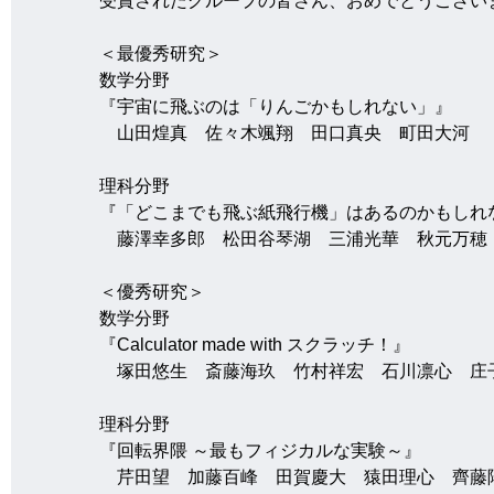
受賞されたグループの皆さん、おめでとうござい
＜最優秀研究＞
数学分野
『宇宙に飛ぶのは「りんごかもしれない」』
　山田煌真　佐々木颯翔　田口真央　町田大河
理科分野
『「どこまでも飛ぶ紙飛行機」はあるのかもしれ
　藤澤幸多郎　松田谷琴湖　三浦光華　秋元万穂
＜優秀研究＞
数学分野
『Calculator made with スクラッチ！』
　塚田悠生　斎藤海玖　竹村祥宏　石川凛心　庄
理科分野
『回転界隈 ～最もフィジカルな実験～』
　芹田望　加藤百峰　田賀慶大　猿田理心　齊藤