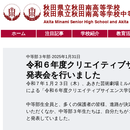
秋田県立秋田南高等学校
秋田県立秋田南高等学校中
Akita Minami Senior High School and Akita
ホーム
注目記事
学校紹介
教育
ホーム
注目記事
学校紹介
教育活動
中等部３年部
2025年1月31日
令和６年度クリエイティブ
発表会を行いました
令和７年１月２３日（木）、あきた芸術劇場ミル
による「令和６年度クリエイティブサイエンス学
中等部生全員と、多くの保護者の皆様、進路が決
いただくなか、中等部３年生たちは、自分たちが
と発表していました。